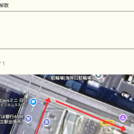
解散
す！