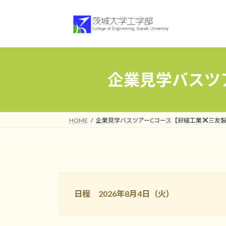
コ
ナ
ン
ビ
テ
ゲ
ン
ー
ツ
シ
へ
ョ
企業見学バスツ
ス
ン
キ
に
ッ
移
プ
動
HOME
企業見学バスツアーCコース【鈴縫工業
三友
日程 2026年8月4日（火）